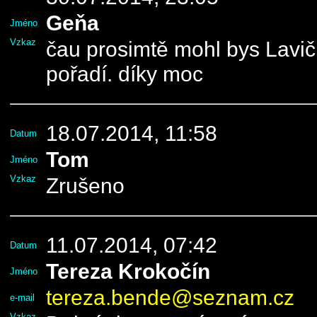
Geňa
Jméno
Vzkaz
čau prosimtě mohl bys Lavič
pořadí. díky moc
18.07.2014, 11:58
Datum
Tom
Jméno
Vzkaz
Zrušeno
11.07.2014, 07:42
Datum
Tereza Krokočín
Jméno
tereza.bende@seznam.cz
e-mail
Vzkaz