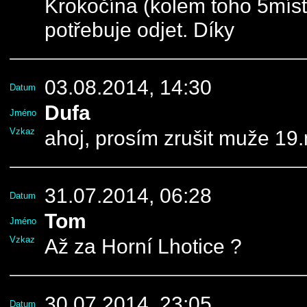
Krokočína (kolem toho 5místa
potřebuje odjet. Díky
03.08.2014, 14:30
Datum
Dufa
Jméno
Vzkaz
ahoj, prosím zrušit muže 19.
31.07.2014, 06:28
Datum
Tom
Jméno
Vzkaz
Až za Horní Lhotice ?
30.07.2014, 23:05
Datum