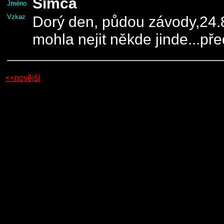
Simča
Jméno
Vzkaz
Dorý den, půdou závody,24.8.
mohla nejit někde jinde...pře
<<novější