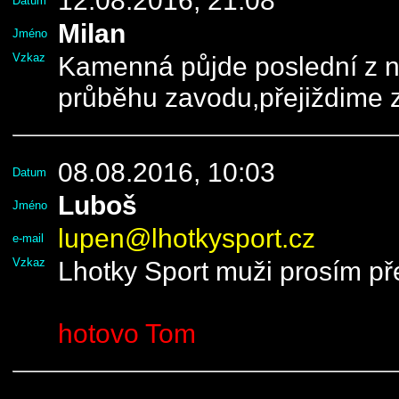
12.08.2016, 21:08
Datum
Milan
Jméno
Vzkaz
Kamenná půjde poslední z 
průběhu zavodu,přejiždime z 
08.08.2016, 10:03
Datum
Luboš
Jméno
lupen@lhotkysport.cz
e-mail
Vzkaz
Lhotky Sport muži prosím př
hotovo Tom