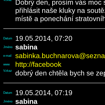
Dobrý den, prosím vás moc 
přihlásit naše kluky na sout
místě a ponechání stratovníh
19.05.2014, 07:20
Datum
sabina
Jméno
sabinka.buchnarova@sezna
e-mail
http://facebook
www
Vzkaz
dobrý den chtěla bych se ze
19.05.2014, 07:19
Datum
sabina
Jméno