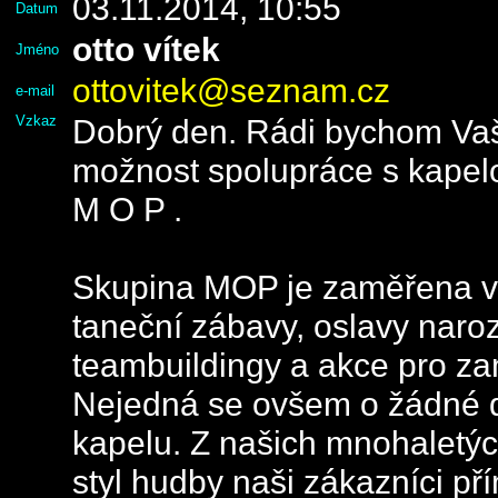
03.11.2014, 10:55
Datum
otto vítek
Jméno
ottovitek@seznam.cz
e-mail
Vzkaz
Dobrý den. Rádi bychom Va
možnost spolupráce s kapel
M O P .
Skupina MOP je zaměřena vý
taneční zábavy, oslavy naroz
teambuildingy a akce pro za
Nejedná se ovšem o žádné d
kapelu. Z našich mnohaletýc
styl hudby naši zákazníci př