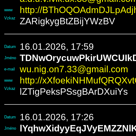
http://BThOQOAdmDJLpAdj
www
Vzkaz
ZARigkygBtZBijYWzBV
16.01.2026, 17:59
Datum
TDNwOrycuwPkirUWCUIk
Jméno
wu.nig.on7.33@gmail.com
e-mail
http://xXfoekiNHMufQRQXv
www
Vzkaz
lZTigPeksPSsgBArDXuiYs
16.01.2026, 17:26
Datum
lYqhwXidyyEqJVyEMZZNlK
Jméno