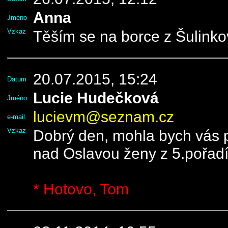
Anna
Jméno
Vzkaz
Těším se na borce z Šulinko
20.07.2015, 15:24
Datum
Lucie Hudečková
Jméno
lucievm@seznam.cz
e-mail
Vzkaz
Dobrý den, mohla bych vás pr
nad Oslavou ženy z 5.pořadí
* Hotovo, Tom