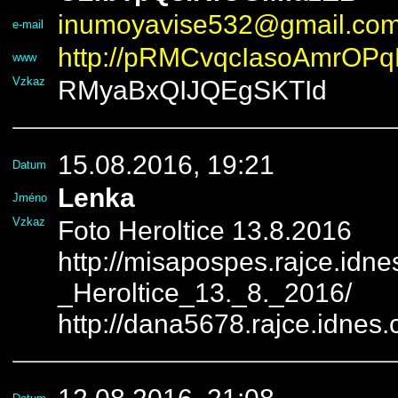
inumoyavise532@gmail.co
e-mail
http://pRMCvqcIasoAmrOPq
www
Vzkaz
RMyaBxQIJQEgSKTId
15.08.2016, 19:21
Datum
Lenka
Jméno
Vzkaz
Foto Heroltice 13.8.2016
http://misapospes.rajce.idne
_Heroltice_13._8._2016/
http://dana5678.rajce.idnes