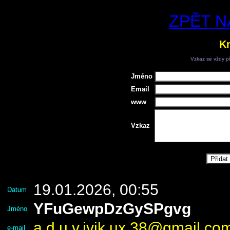
ZPĚT N
Kn
Vzkaz se vždy př
Jméno
Email
www
Vzkaz
19.01.2026, 00:55
Datum
YFuGewpDzGySPgvg
Jméno
a.d.u.v.ivik.ux.38@gmail.co
e-mail