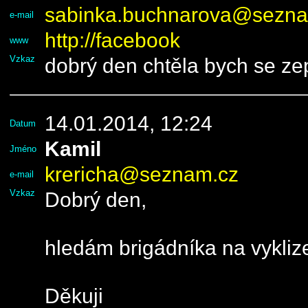
sabinka.buchnarova@sezna
e-mail
http://facebook
www
Vzkaz
dobrý den chtěla bych se ze
14.01.2014, 12:24
Datum
Kamil
Jméno
krericha@seznam.cz
e-mail
Vzkaz
Dobrý den,
hledám brigádníka na vyklize
Děkuji