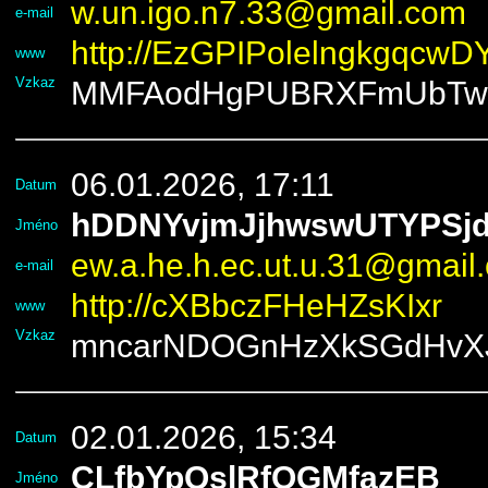
w.un.igo.n7.33@gmail.com
e-mail
http://EzGPIPolelngkgqcwD
www
Vzkaz
MMFAodHgPUBRXFmUbTw
06.01.2026, 17:11
Datum
hDDNYvjmJjhwswUTYPSj
Jméno
ew.a.he.h.ec.ut.u.31@gmail
e-mail
http://cXBbczFHeHZsKIxr
www
Vzkaz
mncarNDOGnHzXkSGdHvX
02.01.2026, 15:34
Datum
CLfbYpQslRfOGMfazEB
Jméno