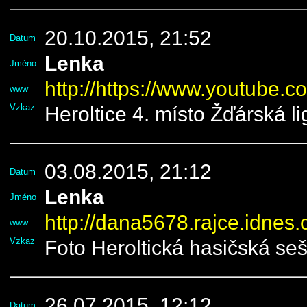
20.10.2015, 21:52
Datum
Lenka
Jméno
http://https://www.youtub
www
Vzkaz
Heroltice 4. místo Žďárská l
03.08.2015, 21:12
Datum
Lenka
Jméno
http://dana5678.rajce.idnes
www
Vzkaz
Foto Heroltická hasičská se
26.07.2015, 12:12
Datum