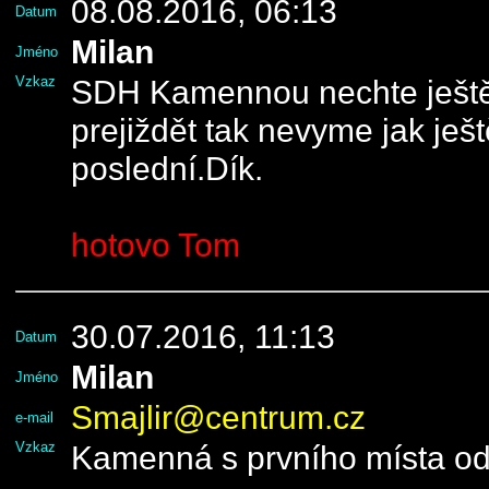
08.08.2016, 06:13
Datum
Milan
Jméno
Vzkaz
SDH Kamennou nechte ještě
prejiždět tak nevyme jak ješt
poslední.Dík.
hotovo Tom
30.07.2016, 11:13
Datum
Milan
Jméno
Smajlir@centrum.cz
e-mail
Vzkaz
Kamenná s prvního místa odh