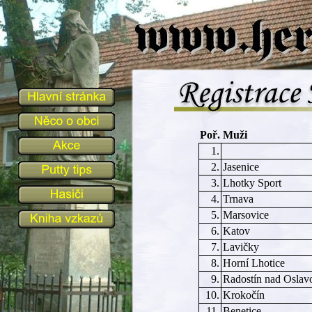
Poř.
Muži
1.
2.
Jasenice
3.
Lhotky Sport
4.
Trnava
5.
Marsovice
6.
Katov
7.
Lavičky
8.
Horní Lhotice
9.
Radostín nad Oslav
10.
Krokočín
11.
Benetice