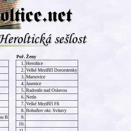
Poř.
Ženy
1.
Heroltice
2.
Velké Meziříčí Dororstenky
3.
Marsovice
4.
Jasenice
5.
Radostín nad Oslavou
6.
Netín
7.
Velké Meziříčí Fň
8.
Bohuňov okr. Svitavy
ou B
9.
10.
11.