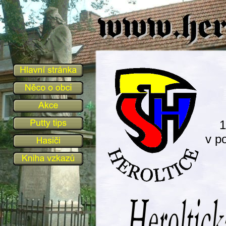
1
v p